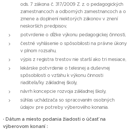
ods. 7 zákona č. 317/2009 Z. z. o pedagogických
zamestnancoch a odborných zamestnancoch a o
zmene a doplnení niektorých zákonov v znení
neskorších predpisov,
potvrdenie o dĺžke výkonu pedagogickej činnosti,
čestné vyhlásenie o spôsobilosti na právne úkony
v plnom rozsahu,
výpis z registra trestov nie starší ako tri mesiace,
lekárske potvrdenie o telesnej a duševnej
spôsobilosti o vzťahu k výkonu činnosti
riaditeľa/ky základnej školy,
návrh koncepcie rozvoja základnej školy,
súhlas uchádzača so spracovaním osobných
údajov pre potreby výberového konania.
·
Dátum a miesto podania žiadosti o účasť na
výberovom konaní :