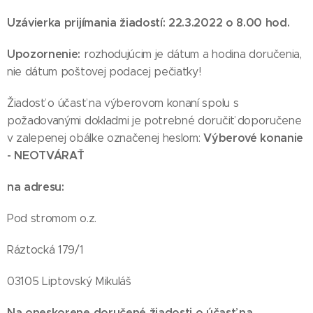
Uzávierka prijímania žiadostí: 22.3.2022 o 8.00 hod.
Upozornenie:
rozhodujúcim je dátum a hodina doručenia,
nie dátum poštovej podacej pečiatky!
Žiadosť o účasť na výberovom konaní spolu s
požadovanými dokladmi je potrebné doručiť doporučene
Výberové konanie
v zalepenej obálke označenej heslom:
- NEOTVÁRAŤ
na adresu:
Pod stromom o.z.
Ráztocká 179/1
03105 Liptovský Mikuláš
Na oneskorene doručené žiadosti o účasť na