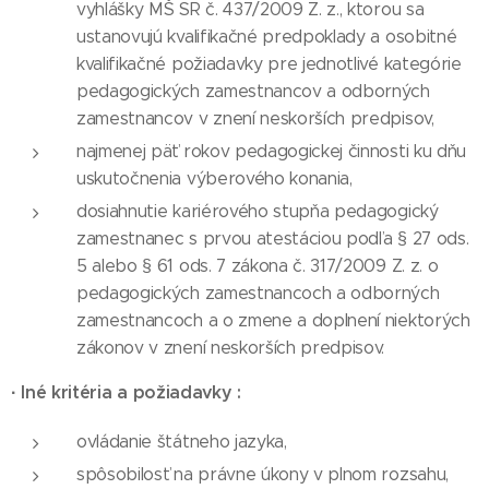
vyhlášky MŠ SR č. 437/2009 Z. z., ktorou sa
ustanovujú kvalifikačné predpoklady a osobitné
kvalifikačné požiadavky pre jednotlivé kategórie
pedagogických zamestnancov a odborných
zamestnancov v znení neskorších predpisov,
najmenej päť rokov pedagogickej činnosti ku dňu
uskutočnenia výberového konania,
dosiahnutie kariérového stupňa pedagogický
zamestnanec s prvou atestáciou podľa § 27 ods.
5 alebo § 61 ods. 7 zákona č. 317/2009 Z. z. o
pedagogických zamestnancoch a odborných
zamestnancoch a o zmene a doplnení niektorých
zákonov v znení neskorších predpisov.
·
Iné kritéria a požiadavky :
ovládanie štátneho jazyka,
spôsobilosť na právne úkony v plnom rozsahu,