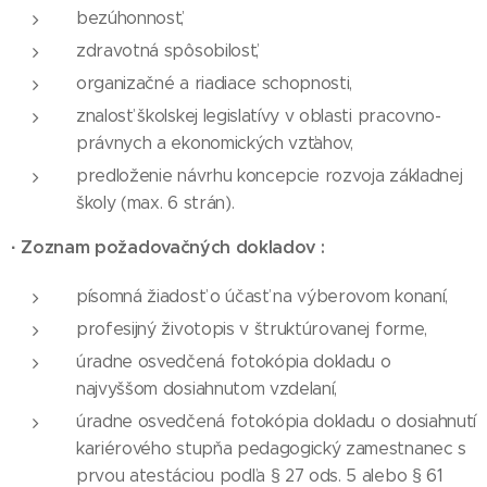
bezúhonnosť,
zdravotná spôsobilosť,
organizačné a riadiace schopnosti,
znalosť školskej legislatívy v oblasti pracovno-
právnych a ekonomických vzťahov,
predloženie návrhu koncepcie rozvoja základnej
školy (max. 6 strán).
·
Zoznam požadovačných dokladov :
písomná žiadosť o účasť na výberovom konaní,
profesijný životopis v štruktúrovanej forme,
úradne osvedčená fotokópia dokladu o
najvyššom dosiahnutom vzdelaní,
úradne osvedčená fotokópia dokladu o dosiahnutí
kariérového stupňa pedagogický zamestnanec s
prvou atestáciou podľa § 27 ods. 5 alebo § 61